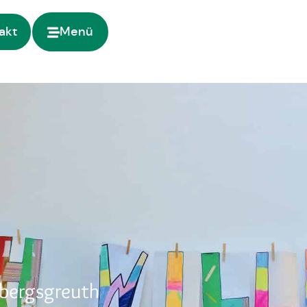
akt
Menü
bergsgreuth