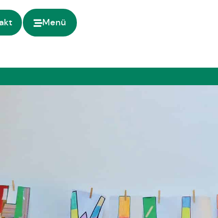
akt
Menü